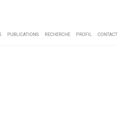
 De l'échelle urbaine à l'aménagement intérieur,
S
PUBLICATIONS
RECHERCHE
PROFIL
CONTACT