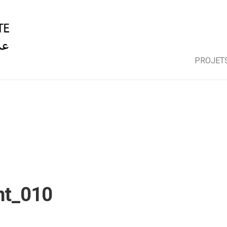
Conception architecturale, BIM et image d'architecture.
PROJET
nt_010